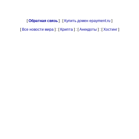
[
Обратная связь
] : [
Купить домен epayment.ru
]
[
Все новости мира
] : [
Крипта
] : [
Анекдоты
] : [
Хостинг
]